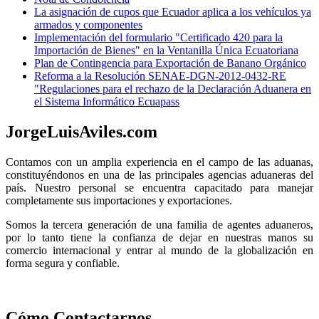
La asignación de cupos que Ecuador aplica a los vehículos ya
armados y componentes
Implementación del formulario "Certificado 420 para la
Importación de Bienes" en la Ventanilla Única Ecuatoriana
Plan de Contingencia para Exportación de Banano Orgánico
Reforma a la Resolución SENAE-DGN-2012-0432-RE
"Regulaciones para el rechazo de la Declaración Aduanera en
el Sistema Informático Ecuapass
JorgeLuisAviles.com
Contamos con un amplia experiencia en el campo de las aduanas,
constituyéndonos en una de las principales agencias aduaneras del
país. Nuestro personal se encuentra capacitado para manejar
completamente sus importaciones y exportaciones.
Somos la tercera generación de una familia de agentes aduaneros,
por lo tanto tiene la confianza de dejar en nuestras manos su
comercio internacional y entrar al mundo de la globalización en
forma segura y confiable.
Cómo Contactarnos