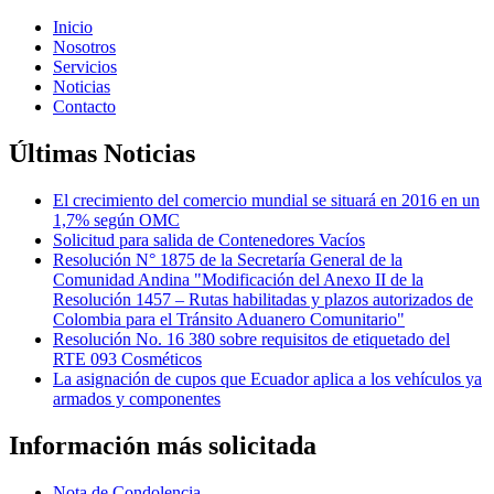
Inicio
Nosotros
Servicios
Noticias
Contacto
Últimas Noticias
El crecimiento del comercio mundial se situará en 2016 en un
1,7% según OMC
Solicitud para salida de Contenedores Vacíos
Resolución N° 1875 de la Secretaría General de la
Comunidad Andina "Modificación del Anexo II de la
Resolución 1457 – Rutas habilitadas y plazos autorizados de
Colombia para el Tránsito Aduanero Comunitario"
Resolución No. 16 380 sobre requisitos de etiquetado del
RTE 093 Cosméticos
La asignación de cupos que Ecuador aplica a los vehículos ya
armados y componentes
Información más solicitada
Nota de Condolencia