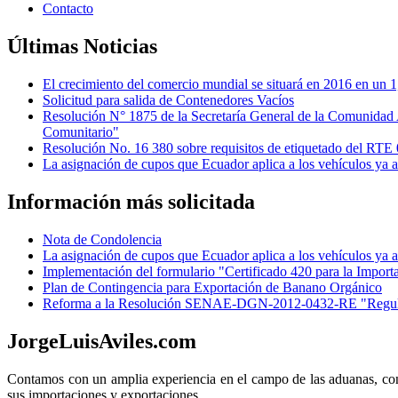
Contacto
Últimas Noticias
El crecimiento del comercio mundial se situará en 2016 en u
Solicitud para salida de Contenedores Vacíos
Resolución N° 1875 de la Secretaría General de la Comunidad 
Comunitario"
Resolución No. 16 380 sobre requisitos de etiquetado del RTE
La asignación de cupos que Ecuador aplica a los vehículos ya
Información más solicitada
Nota de Condolencia
La asignación de cupos que Ecuador aplica a los vehículos ya
Implementación del formulario "Certificado 420 para la Import
Plan de Contingencia para Exportación de Banano Orgánico
Reforma a la Resolución SENAE-DGN-2012-0432-RE "Regulacio
JorgeLuisAviles.com
Contamos con un amplia experiencia en el campo de las aduanas, con
sus importaciones y exportaciones.