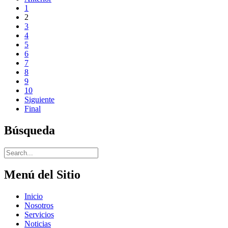
1
2
3
4
5
6
7
8
9
10
Siguiente
Final
Búsqueda
Menú del Sitio
Inicio
Nosotros
Servicios
Noticias