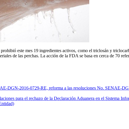
ibió este mes 19 ingredientes activos, como el triclosán y triclocarbá
riales de las perchas. La acción de la FDA se basa en cerca de 70 refer
. SENAE-DGN-2016-0729-RE, reforma a las resoluciones No. SEN
nes para el rechazo de la Declaración Aduanera en el Sistema Info
(Entidad)